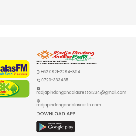
+62 0821-2284-8114
phonelink_ring
0729-333435
phone_in_talk
mail
radjapindangandalasresto1234@gmail.com
language
radjapindangandalasresto.com
DOWNLOAD APP