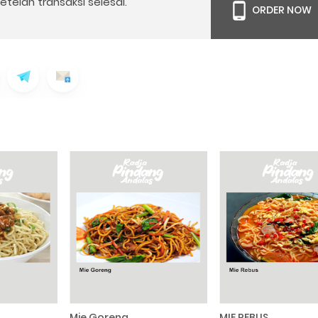
telah transaksi selesai.
ORDER NOW
Mie Goreng
MIE REBUS