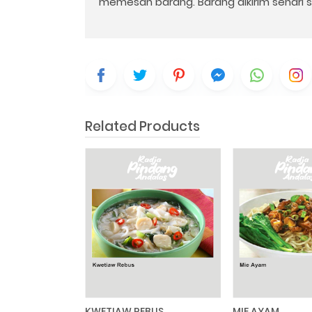
memesan barang. Barang dikirim sehari se
Related Products
KWETIAW REBUS
MIE AYAM