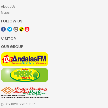
About Us
Maps
FOLLOW US
VISITOR
OUR GROUP
+62 0821-2284-8114
phonelink_ring