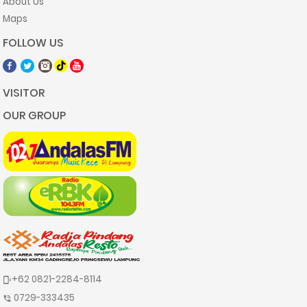
About Us
Maps
FOLLOW US
VISITOR
OUR GROUP
+62 0821-2284-8114
phonelink_ring
0729-333435
phone_in_talk