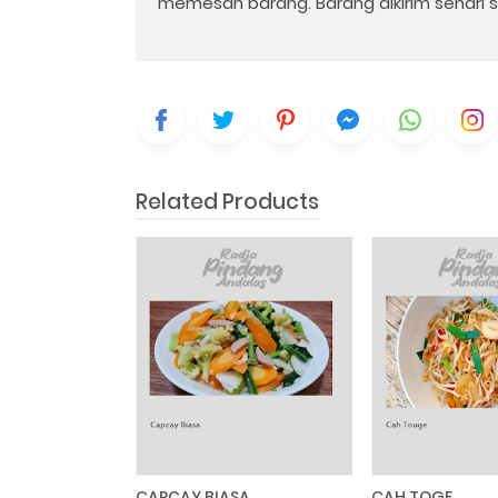
memesan barang. Barang dikirim sehari se
Related Products
CAPCAY BIASA
CAH TOGE