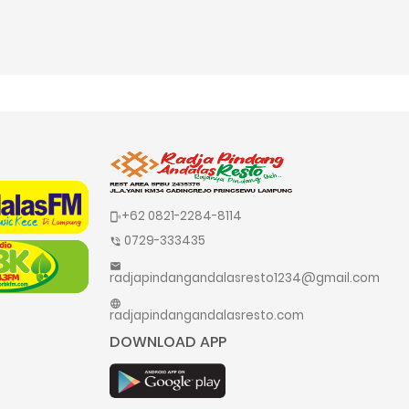
+62 0821-2284-8114
phonelink_ring
0729-333435
phone_in_talk
mail
radjapindangandalasresto1234@gmail.com
language
radjapindangandalasresto.com
DOWNLOAD APP