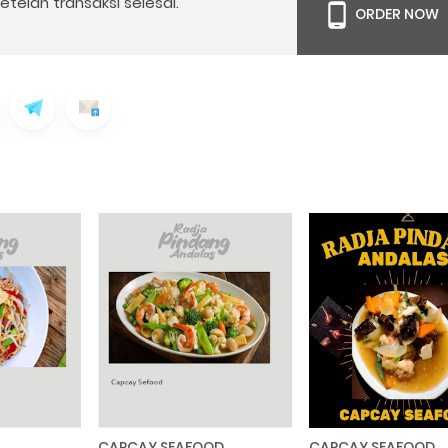
telah transaksi selesai.
ORDER NOW
CAPCAY SEAFOOD
CAPCAY SEAFOOD