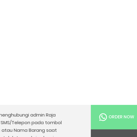
enghubungi admin Raja
ORDER NOW
u SMS/Telepon pada tombol
g atau Nama Barang saat